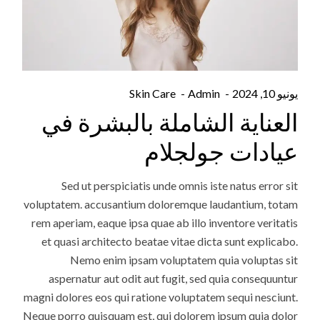
يونيو 10, 2024
Admin
Skin Care
العناية الشاملة بالبشرة في
عيادات جولجلام
Sed ut perspiciatis unde omnis iste natus error sit
voluptatem. accusantium doloremque laudantium, totam
rem aperiam, eaque ipsa quae ab illo inventore veritatis
et quasi architecto beatae vitae dicta sunt explicabo.
Nemo enim ipsam voluptatem quia voluptas sit
aspernatur aut odit aut fugit, sed quia consequuntur
magni dolores eos qui ratione voluptatem sequi nesciunt.
Neque porro quisquam est, qui dolorem ipsum quia dolor