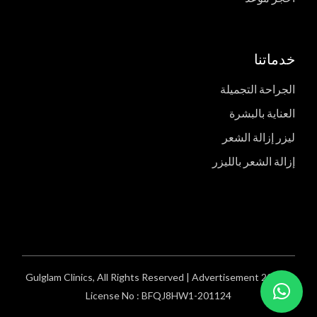
خدماتنا
الجراحة التجميلة
العناية بالبشرة
ليزر إزالة الشعر
إزالة الشعر بالليزر
Gulglam Clinics
, All Rights Reserved | Advertisement
©2024
License No : BFQJ8HW1-201124