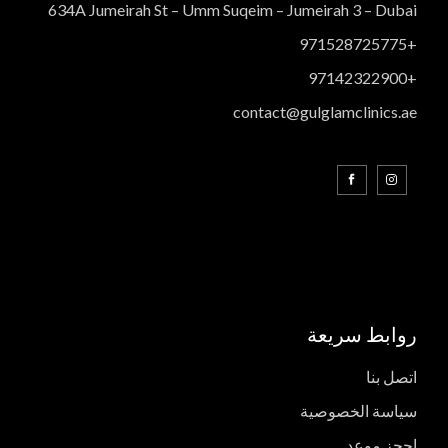
634A Jumeirah St – Umm Suqeim – Jumeirah 3 – Dubai
+971528725775
+97142322900
contact@gulglamclinics.ae
روابط سريعة
اتصل بنا
سياسة الخصوصية
احجز موعد