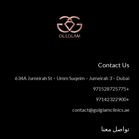
Contact Us
634A Jumeirah St – Umm Suqeim – Jumeirah 3 – Dubai
+971528725775
+97142322900
contact@gulglamclinics.ae
تواصل معنا